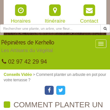
Horaires
Itinéraire
Contact
Pépinières
de Kerhello
Toggl
navig
Les Artisans du Végétal
02 97 42 29 94
Conseils Vidéo
> Comment planter un arbuste en pot pour
votre terrasse ?
COMMENT PLANTER UN