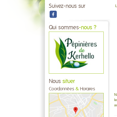
Suivez-nous sur
L
Qui sommes
-nous ?
Nous
situer
Coordonnées
&
Horaires
N
l
a