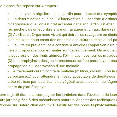
e biocontrôle repose sur 4 étapes :
L'observation régulière de son jardin pour détecter des symptô
La détermination d'un seuil d'intervention qui consiste à estim
bioagresseur que l'on est prêt accepter dans son jardin. En effet il e
recherche plus un équilibre entre un ravageur et un auxililaire (2)
(2) Auxilliaire : Organisme vivant qui détruit les ravageurs ou dimin
d'animaux se nourrissant des ennemis des cultures, mais aussi pa
La lutte en préventif, cela consiste à anticiper l'apparition d'un
ne soit trop grave pour en limiter son développement. On adopte 
la suppression des fruits abîmés, l'élimination des feuilles malades,
(3) une prophylaxie désigne le processus actif ou passif ayant pour 
propagation ou l'aggravation d'une maladie.
le traitement curatif contre la maladie (mildiou, oïdium,..) ou le
carpocapse...) pour atteindre le niveau acceptable de dégâts que l
a été réalisée par les artisans du végétal avec le soutien de l'Age
cadre du plan écophyto.
otre objectif étant d'accompagner les jardiniers dans l'évolution de leu
eurs jardins grâce à des mécanismes naturels. Adopter des techniques e
nticiper sur l'interdiction début 2019 d'utiliser des produits phytosanita