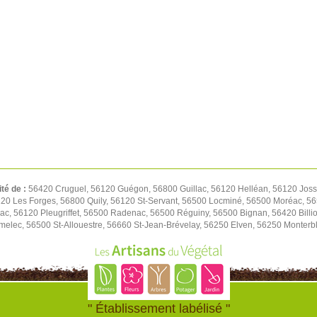
ité de :
56420 Cruguel, 56120 Guégon, 56800 Guillac, 56120 Helléan, 56120 Josse
20 Les Forges, 56800 Quily, 56120 St-Servant, 56500 Locminé, 56500 Moréac, 56
lac, 56120 Pleugriffet, 56500 Radenac, 56500 Réguiny, 56500 Bignan, 56420 Bill
melec, 56500 St-Allouestre, 56660 St-Jean-Brévelay, 56250 Elven, 56250 Monterb
" Établissement labélisé "