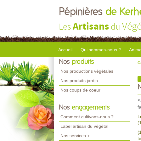
Pépinières
de Kerhe
Artisans
Végé
Les
du
Accueil
Qui sommes-nous ?
Anima
Nos
produits
C
Nos productions végétales
Nos produits jardin
Nos coups de coeur
S
Nos
engagements
f
L
Comment cultivons-nous ?
(
Label artisan du végétal
(
Nos services +
t