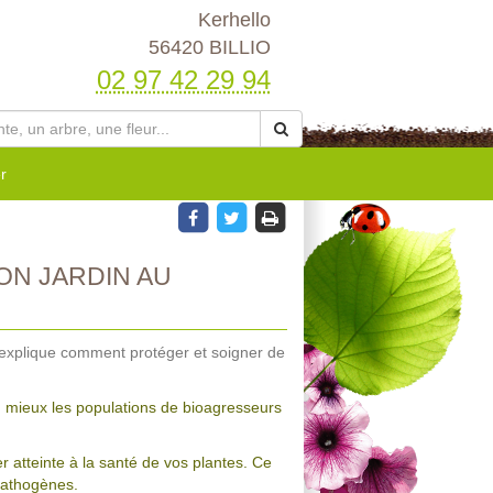
Kerhello
56420 BILLIO
02 97 42 29 94
r
N JARDIN AU
s explique comment protéger et soigner de
u mieux les populations de bioagresseurs
 atteinte à la santé de vos plantes. Ce
 pathogènes.