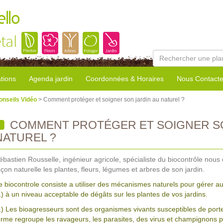
llo
tal
tions
Agenda jardin
Coordonnées & Horaires
Nous Contacte
onseils Vidéo
> Comment protéger et soigner son jardin au naturel ?
COMMENT PROTÉGER ET SOIGNER SO
NATUREL ?
ébastien Rousselle, ingénieur agricole, spécialiste du biocontrôle nou
açon naturelle les plantes, fleurs, légumes et arbres de son jardin.
e biocontrole consiste a utiliser des mécanismes naturels pour gérer a
1) à un niveau acceptable de dégâts sur les plantes de vos jardins.
1) Les bioagresseurs sont des organismes vivants susceptibles de porter
erme regroupe les ravageurs, les parasites, des virus et champignons