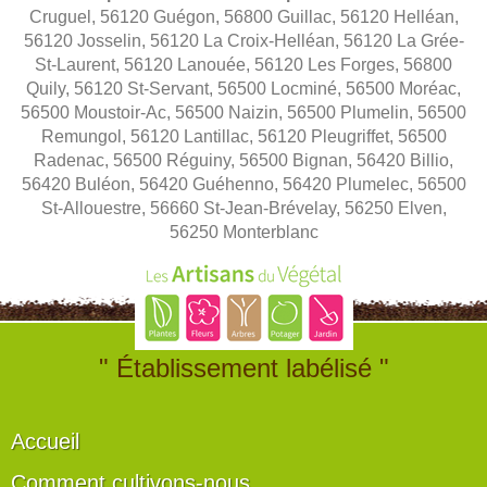
Cruguel, 56120 Guégon, 56800 Guillac, 56120 Helléan,
56120 Josselin, 56120 La Croix-Helléan, 56120 La Grée-
St-Laurent, 56120 Lanouée, 56120 Les Forges, 56800
Quily, 56120 St-Servant, 56500 Locminé, 56500 Moréac,
56500 Moustoir-Ac, 56500 Naizin, 56500 Plumelin, 56500
Remungol, 56120 Lantillac, 56120 Pleugriffet, 56500
Radenac, 56500 Réguiny, 56500 Bignan, 56420 Billio,
56420 Buléon, 56420 Guéhenno, 56420 Plumelec, 56500
St-Allouestre, 56660 St-Jean-Brévelay, 56250 Elven,
56250 Monterblanc
" Établissement labélisé "
Accueil
Comment cultivons-nous