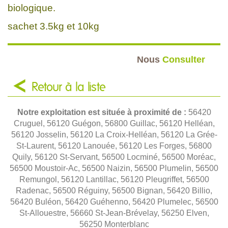
biologique.
sachet 3.5kg et 10kg
Nous
Consulter
Retour à la liste
Notre exploitation est située à proximité de :
56420
Cruguel, 56120 Guégon, 56800 Guillac, 56120 Helléan,
56120 Josselin, 56120 La Croix-Helléan, 56120 La Grée-
St-Laurent, 56120 Lanouée, 56120 Les Forges, 56800
Quily, 56120 St-Servant, 56500 Locminé, 56500 Moréac,
56500 Moustoir-Ac, 56500 Naizin, 56500 Plumelin, 56500
Remungol, 56120 Lantillac, 56120 Pleugriffet, 56500
Radenac, 56500 Réguiny, 56500 Bignan, 56420 Billio,
56420 Buléon, 56420 Guéhenno, 56420 Plumelec, 56500
St-Allouestre, 56660 St-Jean-Brévelay, 56250 Elven,
56250 Monterblanc