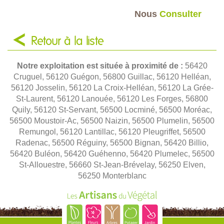
Nous
Consulter
Retour à la liste
Notre exploitation est située à proximité de :
56420
Cruguel, 56120 Guégon, 56800 Guillac, 56120 Helléan,
56120 Josselin, 56120 La Croix-Helléan, 56120 La Grée-
St-Laurent, 56120 Lanouée, 56120 Les Forges, 56800
Quily, 56120 St-Servant, 56500 Locminé, 56500 Moréac,
56500 Moustoir-Ac, 56500 Naizin, 56500 Plumelin, 56500
Remungol, 56120 Lantillac, 56120 Pleugriffet, 56500
Radenac, 56500 Réguiny, 56500 Bignan, 56420 Billio,
56420 Buléon, 56420 Guéhenno, 56420 Plumelec, 56500
St-Allouestre, 56660 St-Jean-Brévelay, 56250 Elven,
56250 Monterblanc