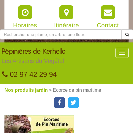
Horaires
Itinéraire
Contact
Pépinières
de Kerhello
Toggl
navig
Les Artisans du Végétal
02 97 42 29 94
Nos produits jardin
> Ecorce de pin maritime