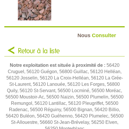
Nous
Consulter
Retour à la liste
Notre exploitation est située à proximité de :
56420
Cruguel, 56120 Guégon, 56800 Guillac, 56120 Helléan,
56120 Josselin, 56120 La Croix-Helléan, 56120 La Grée-
St-Laurent, 56120 Lanouée, 56120 Les Forges, 56800
Quily, 56120 St-Servant, 56500 Locminé, 56500 Moréac,
56500 Moustoir-Ac, 56500 Naizin, 56500 Plumelin, 56500
Remungol, 56120 Lantillac, 56120 Pleugriffet, 56500
Radenac, 56500 Réguiny, 56500 Bignan, 56420 Billio,
56420 Buléon, 56420 Guéhenno, 56420 Plumelec, 56500
St-Allouestre, 56660 St-Jean-Brévelay, 56250 Elven,
56250 Monterblanc