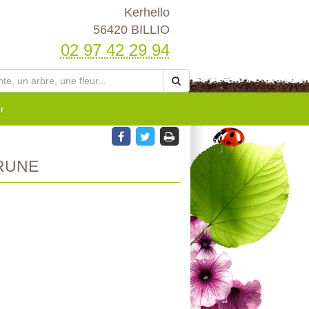
Kerhello
56420 BILLIO
02 97 42 29 94
r
RUNE