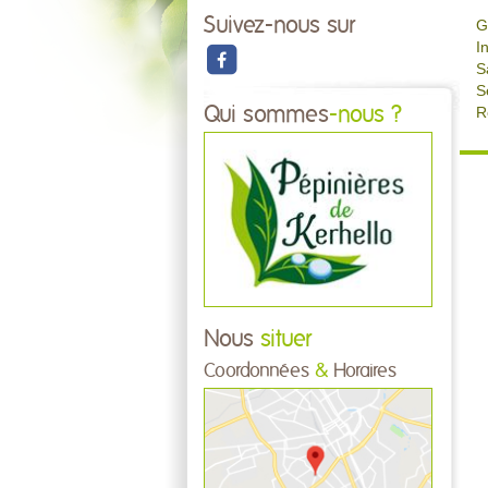
Suivez-nous sur
G
I
S
S
Qui sommes
-nous ?
R
Nous
situer
Coordonnées
&
Horaires