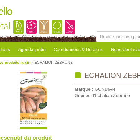
llo
tal
tions
Agenda jardin
Coordonnées & Horaires
Nous Contacte
os produits jardin
> ECHALION ZEBRUNE
ECHALION ZEB
Marque :
GONDIAN
Graines d'Echalion Zebrune
escriptif du produit