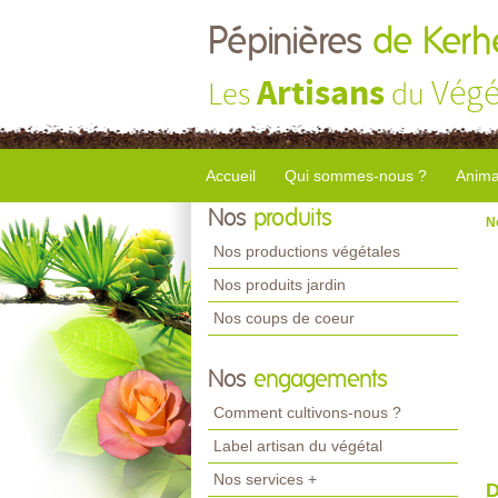
Pépinières
de Kerhe
Artisans
Végé
Les
du
Accueil
Qui sommes-nous ?
Anima
Nos
produits
N
Nos productions végétales
Nos produits jardin
Nos coups de coeur
Nos
engagements
Comment cultivons-nous ?
Label artisan du végétal
Nos services +
D