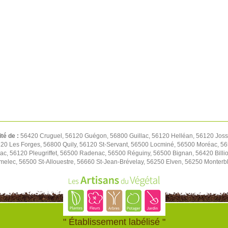
ité de :
56420 Cruguel, 56120 Guégon, 56800 Guillac, 56120 Helléan, 56120 Josse
20 Les Forges, 56800 Quily, 56120 St-Servant, 56500 Locminé, 56500 Moréac, 56
lac, 56120 Pleugriffet, 56500 Radenac, 56500 Réguiny, 56500 Bignan, 56420 Bill
melec, 56500 St-Allouestre, 56660 St-Jean-Brévelay, 56250 Elven, 56250 Monterb
" Établissement labélisé "