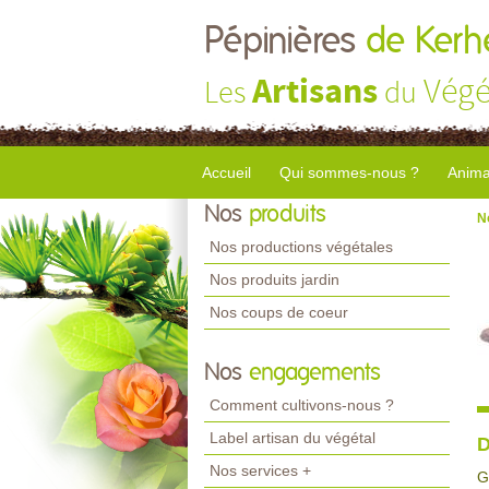
Pépinières
de Kerhe
Artisans
Végé
Les
du
Accueil
Qui sommes-nous ?
Anima
Nos
produits
N
Nos productions végétales
Nos produits jardin
Nos coups de coeur
Nos
engagements
Comment cultivons-nous ?
Label artisan du végétal
D
Nos services +
G