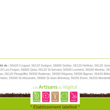
ité de :
56420 Cruguel, 56120 Guégon, 56800 Guillac, 56120 Helléan, 56120 Josse
20 Les Forges, 56800 Quily, 56120 St-Servant, 56500 Locminé, 56500 Moréac, 56
lac, 56120 Pleugriffet, 56500 Radenac, 56500 Réguiny, 56500 Bignan, 56420 Bill
melec, 56500 St-Allouestre, 56660 St-Jean-Brévelay, 56250 Elven, 56250 Monterb
" Établissement labélisé "