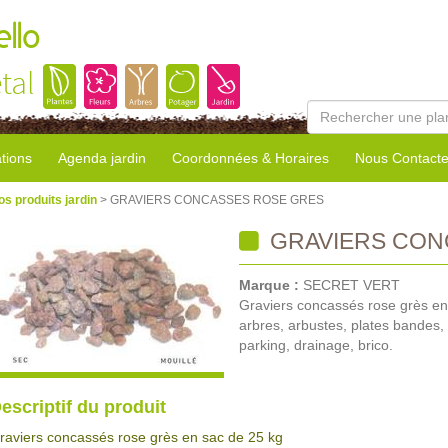
llo
tal
tions
Agenda jardin
Coordonnées & Horaires
Nous Contacte
os produits jardin
> GRAVIERS CONCASSES ROSE GRES
GRAVIERS CON
Marque :
SECRET VERT
Graviers concassés rose grès en 
arbres, arbustes, plates bandes, b
parking, drainage, brico.
escriptif du produit
raviers concassés rose grès en sac de 25 kg