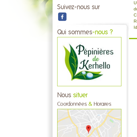
U
Suivez-nous sur
d
C
R
I
Qui sommes
-nous ?
Nous
situer
Coordonnées
&
Horaires