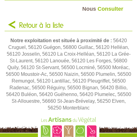
Nous
Consulter
Retour à la liste
Notre exploitation est située à proximité de :
56420
Cruguel, 56120 Guégon, 56800 Guillac, 56120 Helléan,
56120 Josselin, 56120 La Croix-Helléan, 56120 La Grée-
St-Laurent, 56120 Lanouée, 56120 Les Forges, 56800
Quily, 56120 St-Servant, 56500 Locminé, 56500 Moréac,
56500 Moustoir-Ac, 56500 Naizin, 56500 Plumelin, 56500
Remungol, 56120 Lantillac, 56120 Pleugriffet, 56500
Radenac, 56500 Réguiny, 56500 Bignan, 56420 Billio,
56420 Buléon, 56420 Guéhenno, 56420 Plumelec, 56500
St-Allouestre, 56660 St-Jean-Brévelay, 56250 Elven,
56250 Monterblanc