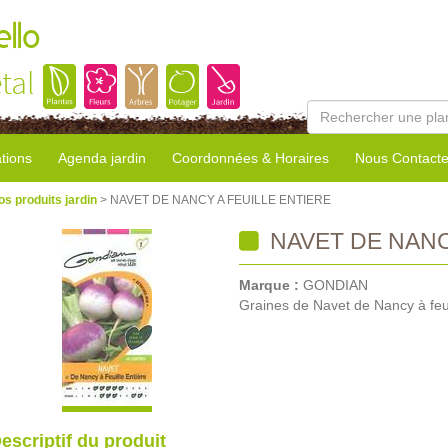
llo
tal
tions
Agenda jardin
Coordonnées & Horaires
Nous Contacte
os produits jardin
> NAVET DE NANCY A FEUILLE ENTIERE
NAVET DE NANC
Marque :
GONDIAN
Graines de Navet de Nancy à feui
escriptif du produit