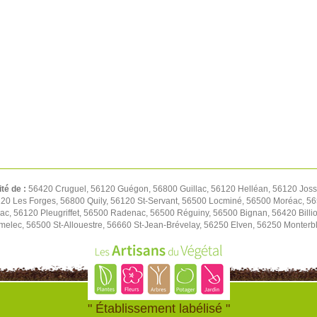
ité de :
56420 Cruguel, 56120 Guégon, 56800 Guillac, 56120 Helléan, 56120 Josse
20 Les Forges, 56800 Quily, 56120 St-Servant, 56500 Locminé, 56500 Moréac, 56
lac, 56120 Pleugriffet, 56500 Radenac, 56500 Réguiny, 56500 Bignan, 56420 Bill
melec, 56500 St-Allouestre, 56660 St-Jean-Brévelay, 56250 Elven, 56250 Monterb
" Établissement labélisé "