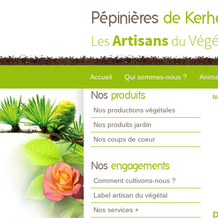
Pépinières
de Kerhe
Artisans
Végé
Les
du
Accueil
Qui sommes-nous ?
Anima
Nos
produits
N
Nos productions végétales
Nos produits jardin
Nos coups de coeur
Nos
engagements
Comment cultivons-nous ?
Label artisan du végétal
Nos services +
D