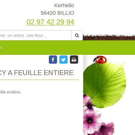
Kerhello
56420 BILLIO
02 97 42 29 94
r
Y A FEUILLE ENTIERE
lle entière.