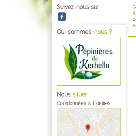
Suivez-nous sur
G
R
S
R
Qui sommes
-nous ?
Nous
situer
Coordonnées
&
Horaires