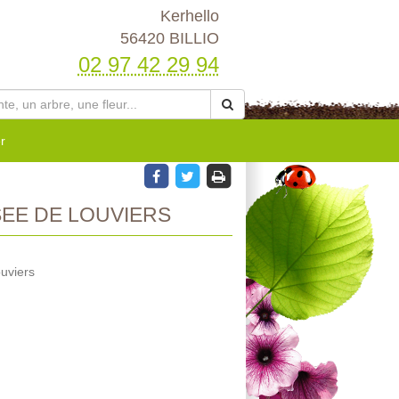
Kerhello
56420 BILLIO
02 97 42 29 94
r
EE DE LOUVIERS
uviers