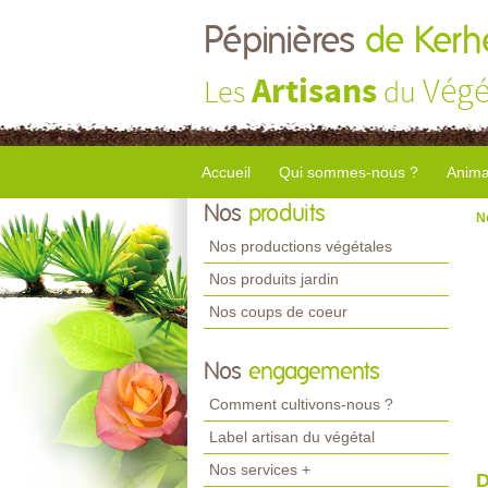
Pépinières
de Kerhe
Artisans
Végé
Les
du
Accueil
Qui sommes-nous ?
Anima
Nos
produits
N
Nos productions végétales
Nos produits jardin
Nos coups de coeur
Nos
engagements
Comment cultivons-nous ?
Label artisan du végétal
Nos services +
D