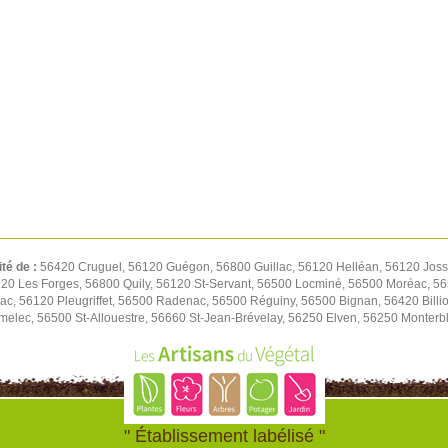
ité de :
56420 Cruguel, 56120 Guégon, 56800 Guillac, 56120 Helléan, 56120 Josse
20 Les Forges, 56800 Quily, 56120 St-Servant, 56500 Locminé, 56500 Moréac, 56
lac, 56120 Pleugriffet, 56500 Radenac, 56500 Réguiny, 56500 Bignan, 56420 Bill
melec, 56500 St-Allouestre, 56660 St-Jean-Brévelay, 56250 Elven, 56250 Monterb
" Établissement labélisé "