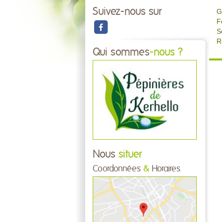
Suivez-nous sur
G
F
S
R
Qui sommes
-nous ?
Nous
situer
Coordonnées
&
Horaires