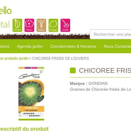
llo
tal
tions
Agenda jardin
Coordonnées & Horaires
Nous Contacte
os produits jardin
> CHICOREE FRISEE DE LOUVIERS
CHICOREE FRIS
Marque :
GONDIAN
Graines de Chicorée frisée de Lo
escriptif du produit