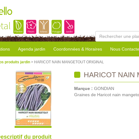
llo
tal
tions
Agenda jardin
Coordonnées & Horaires
Nous Contacte
os produits jardin
> HARICOT NAIN MANGETOUT ORIGINAL
HARICOT NAIN
Marque :
GONDIAN
Graines de Haricot nain mangetou
escriptif du produit