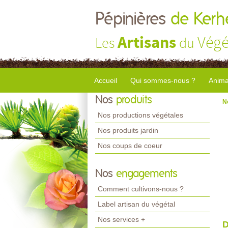
Pépinières
de Kerhe
Artisans
Végé
Les
du
Accueil
Qui sommes-nous ?
Anima
Nos
produits
N
Nos productions végétales
Nos produits jardin
Nos coups de coeur
Nos
engagements
Comment cultivons-nous ?
Label artisan du végétal
Nos services +
D