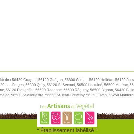
ité de :
56420 Cruguel, 56120 Guégon, 56800 Guillac, 56120 Helléan, 56120 Josse
20 Les Forges, 56800 Quily, 56120 St-Servant, 56500 Locminé, 56500 Moréac, 56
lac, 56120 Pleugriffet, 56500 Radenac, 56500 Réguiny, 56500 Bignan, 56420 Bill
melec, 56500 St-Allouestre, 56660 St-Jean-Brévelay, 56250 Elven, 56250 Monterb
" Établissement labélisé "