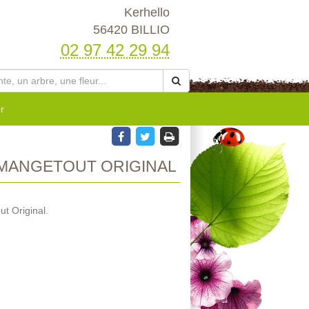
Kerhello
56420 BILLIO
02 97 42 29 94
r
 MANGETOUT ORIGINAL
t Original.