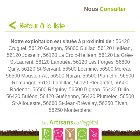
Nous
Consulter
Retour à la liste
Notre exploitation est située à proximité de :
56420
Cruguel, 56120 Guégon, 56800 Guillac, 56120 Helléan,
56120 Josselin, 56120 La Croix-Helléan, 56120 La Grée-
St-Laurent, 56120 Lanouée, 56120 Les Forges, 56800
Quily, 56120 St-Servant, 56500 Locminé, 56500 Moréac,
56500 Moustoir-Ac, 56500 Naizin, 56500 Plumelin, 56500
Remungol, 56120 Lantillac, 56120 Pleugriffet, 56500
Radenac, 56500 Réguiny, 56500 Bignan, 56420 Billio,
56420 Buléon, 56420 Guéhenno, 56420 Plumelec, 56500
St-Allouestre, 56660 St-Jean-Brévelay, 56250 Elven,
56250 Monterblanc