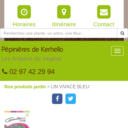
Horaires
Itinéraire
Contact
Pépinières
de Kerhello
Toggl
navig
Les Artisans du Végétal
02 97 42 29 94
Nos produits jardin
> LIN VIVACE BLEU