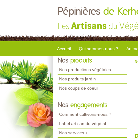
Pépinières
de Kerhe
Artisans
Végé
Les
du
Accueil
Qui sommes-nous ?
Anima
Nos
produits
N
Nos productions végétales
Nos produits jardin
Nos coups de coeur
Nos
engagements
Comment cultivons-nous ?
Label artisan du végétal
Nos services +
D