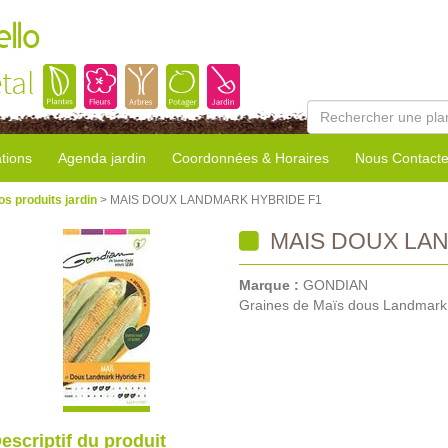
llo
tal
tions
Agenda jardin
Coordonnées & Horaires
Nous Contacte
os produits jardin
> MAIS DOUX LANDMARK HYBRIDE F1
MAIS DOUX LAN
Marque :
GONDIAN
Graines de Maïs dous Landmark
escriptif du produit