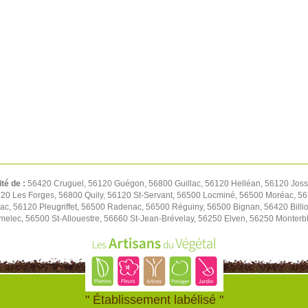
ité de :
56420 Cruguel, 56120 Guégon, 56800 Guillac, 56120 Helléan, 56120 Josse
20 Les Forges, 56800 Quily, 56120 St-Servant, 56500 Locminé, 56500 Moréac, 56
lac, 56120 Pleugriffet, 56500 Radenac, 56500 Réguiny, 56500 Bignan, 56420 Bill
melec, 56500 St-Allouestre, 56660 St-Jean-Brévelay, 56250 Elven, 56250 Monterb
" Établissement labélisé "