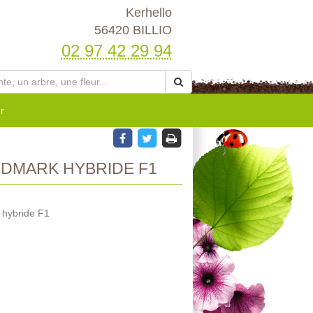
Kerhello
56420 BILLIO
02 97 42 29 94
r
DMARK HYBRIDE F1
 hybride F1