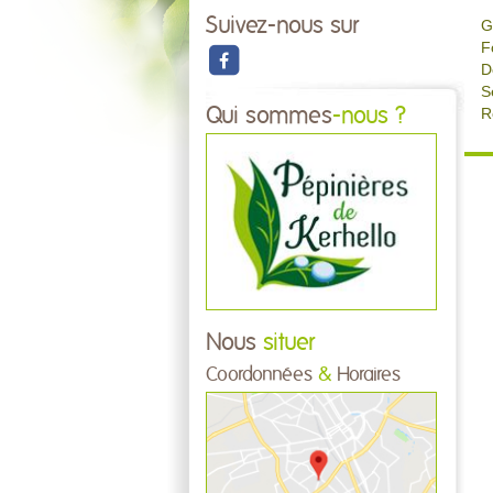
Suivez-nous sur
G
F
D
S
Qui sommes
-nous ?
R
Nous
situer
Coordonnées
&
Horaires