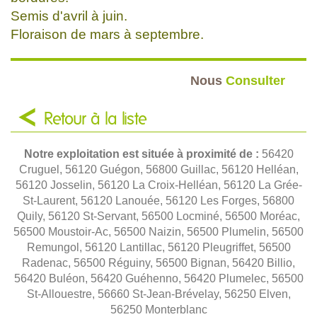
Semis d'avril à juin.
Floraison de mars à septembre.
Nous
Consulter
Retour à la liste
Notre exploitation est située à proximité de :
56420
Cruguel, 56120 Guégon, 56800 Guillac, 56120 Helléan,
56120 Josselin, 56120 La Croix-Helléan, 56120 La Grée-
St-Laurent, 56120 Lanouée, 56120 Les Forges, 56800
Quily, 56120 St-Servant, 56500 Locminé, 56500 Moréac,
56500 Moustoir-Ac, 56500 Naizin, 56500 Plumelin, 56500
Remungol, 56120 Lantillac, 56120 Pleugriffet, 56500
Radenac, 56500 Réguiny, 56500 Bignan, 56420 Billio,
56420 Buléon, 56420 Guéhenno, 56420 Plumelec, 56500
St-Allouestre, 56660 St-Jean-Brévelay, 56250 Elven,
56250 Monterblanc