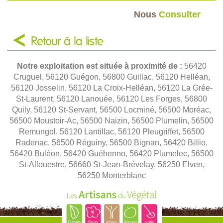
Nous
Consulter
Retour à la liste
Notre exploitation est située à proximité de :
56420
Cruguel, 56120 Guégon, 56800 Guillac, 56120 Helléan,
56120 Josselin, 56120 La Croix-Helléan, 56120 La Grée-
St-Laurent, 56120 Lanouée, 56120 Les Forges, 56800
Quily, 56120 St-Servant, 56500 Locminé, 56500 Moréac,
56500 Moustoir-Ac, 56500 Naizin, 56500 Plumelin, 56500
Remungol, 56120 Lantillac, 56120 Pleugriffet, 56500
Radenac, 56500 Réguiny, 56500 Bignan, 56420 Billio,
56420 Buléon, 56420 Guéhenno, 56420 Plumelec, 56500
St-Allouestre, 56660 St-Jean-Brévelay, 56250 Elven,
56250 Monterblanc