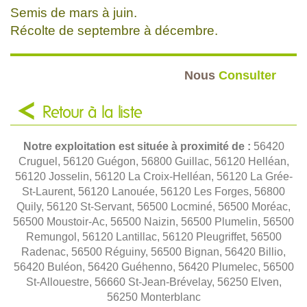
Semis de mars à juin.
Récolte de septembre à décembre.
Nous
Consulter
Retour à la liste
Notre exploitation est située à proximité de :
56420
Cruguel, 56120 Guégon, 56800 Guillac, 56120 Helléan,
56120 Josselin, 56120 La Croix-Helléan, 56120 La Grée-
St-Laurent, 56120 Lanouée, 56120 Les Forges, 56800
Quily, 56120 St-Servant, 56500 Locminé, 56500 Moréac,
56500 Moustoir-Ac, 56500 Naizin, 56500 Plumelin, 56500
Remungol, 56120 Lantillac, 56120 Pleugriffet, 56500
Radenac, 56500 Réguiny, 56500 Bignan, 56420 Billio,
56420 Buléon, 56420 Guéhenno, 56420 Plumelec, 56500
St-Allouestre, 56660 St-Jean-Brévelay, 56250 Elven,
56250 Monterblanc