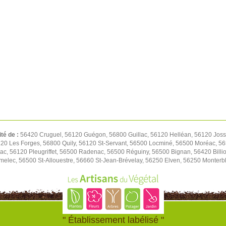
ité de :
56420 Cruguel, 56120 Guégon, 56800 Guillac, 56120 Helléan, 56120 Josse
20 Les Forges, 56800 Quily, 56120 St-Servant, 56500 Locminé, 56500 Moréac, 56
lac, 56120 Pleugriffet, 56500 Radenac, 56500 Réguiny, 56500 Bignan, 56420 Bill
melec, 56500 St-Allouestre, 56660 St-Jean-Brévelay, 56250 Elven, 56250 Monterb
" Établissement labélisé "