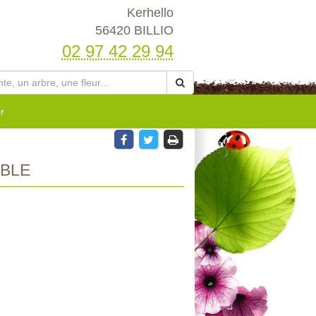
Kerhello
56420 BILLIO
02 97 42 29 94
r
BLE