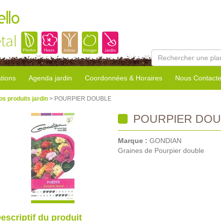
llo
tal
tions
Agenda jardin
Coordonnées & Horaires
Nous Contacte
os produits jardin
> POURPIER DOUBLE
POURPIER DOU
Marque :
GONDIAN
Graines de Pourpier double
escriptif du produit