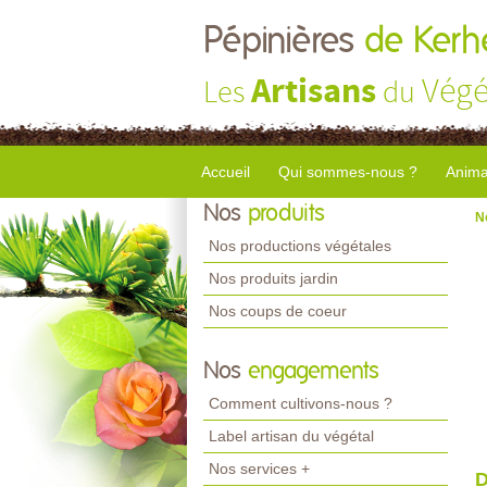
Pépinières
de Kerhe
Artisans
Végé
Les
du
Accueil
Qui sommes-nous ?
Anima
Nos
produits
N
Nos productions végétales
Nos produits jardin
Nos coups de coeur
Nos
engagements
Comment cultivons-nous ?
Label artisan du végétal
Nos services +
D