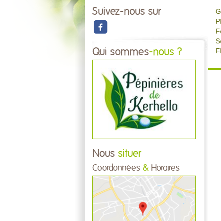
Suivez-nous sur
G
P
F
S
Qui sommes
-nous ?
F
Nous
situer
Coordonnées
&
Horaires