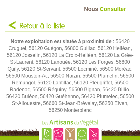
Nous
Consulter
Retour à la liste
Notre exploitation est située à proximité de :
56420
Cruguel, 56120 Guégon, 56800 Guillac, 56120 Helléan,
56120 Josselin, 56120 La Croix-Helléan, 56120 La Grée-
St-Laurent, 56120 Lanouée, 56120 Les Forges, 56800
Quily, 56120 St-Servant, 56500 Locminé, 56500 Moréac,
56500 Moustoir-Ac, 56500 Naizin, 56500 Plumelin, 56500
Remungol, 56120 Lantillac, 56120 Pleugriffet, 56500
Radenac, 56500 Réguiny, 56500 Bignan, 56420 Billio,
56420 Buléon, 56420 Guéhenno, 56420 Plumelec, 56500
St-Allouestre, 56660 St-Jean-Brévelay, 56250 Elven,
56250 Monterblanc