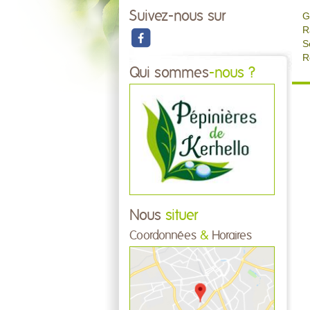
Suivez-nous sur
G
R
S
R
Qui sommes
-nous ?
Nous
situer
Coordonnées
&
Horaires