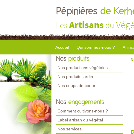
Pépinières
de Kerhe
Artisans
Végé
Les
du
Accueil
Qui sommes-nous ?
Anima
Nos
produits
N
Nos productions végétales
Nos produits jardin
Nos coups de coeur
Nos
engagements
Comment cultivons-nous ?
Label artisan du végétal
Nos services +
D