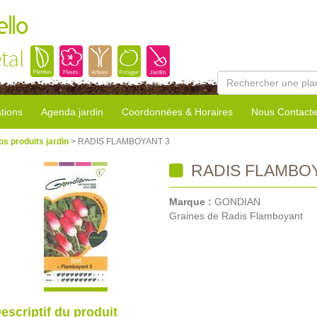
llo
tal
tions
Agenda jardin
Coordonnées & Horaires
Nous Contacte
os produits jardin
> RADIS FLAMBOYANT 3
RADIS FLAMBOY
Marque :
GONDIAN
Graines de Radis Flamboyant
escriptif du produit