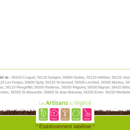
ité de :
56420 Cruguel, 56120 Guégon, 56800 Guillac, 56120 Helléan, 56120 Josse
20 Les Forges, 56800 Quily, 56120 St-Servant, 56500 Locminé, 56500 Moréac, 56
lac, 56120 Pleugriffet, 56500 Radenac, 56500 Réguiny, 56500 Bignan, 56420 Bill
melec, 56500 St-Allouestre, 56660 St-Jean-Brévelay, 56250 Elven, 56250 Monterb
" Établissement labélisé "