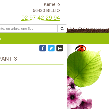
Kerhello
56420 BILLIO
02 97 42 29 94
r
ANT 3