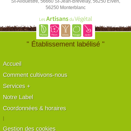
St-Allouestre, 56660 St-Jean-Brévelay, 56250 Elven,
56250 Monterblanc
" Établissement labélisé "
Accueil
Comment cultivons-nous
Services +
Notre Label
Coordonnées & horaires
|
Gestion des cookies