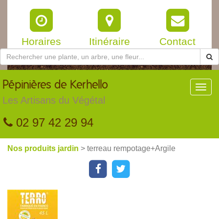
Horaires
Itinéraire
Contact
Pépinières
de Kerhello
Toggl
navig
Les Artisans du Végétal
02 97 42 29 94
Nos produits jardin
> terreau rempotage+Argile